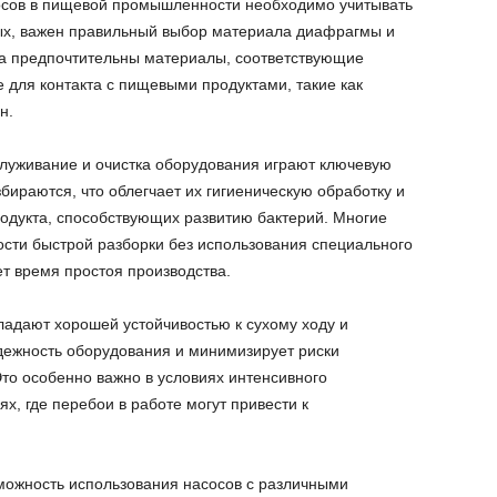
сов в пищевой промышленности необходимо учитывать
ых, важен правильный выбор материала диафрагмы и
ва предпочтительны материалы, соответствующие
 для контакта с пищевыми продуктами, такие как
н.
служивание и очистка оборудования играют ключевую
ираются, что облегчает их гигиеническую обработку и
одукта, способствующих развитию бактерий. Многие
сти быстрой разборки без использования специального
т время простоя производства.
адают хорошей устойчивостью к сухому ходу и
дежность оборудования и минимизирует риски
Это особенно важно в условиях интенсивного
, где перебои в работе могут привести к
можность использования насосов с различными